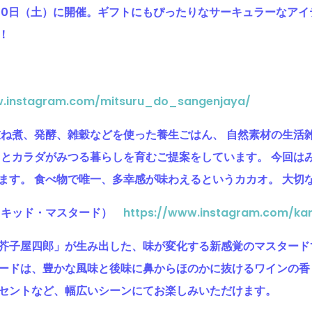
・10日（土）に開催。ギフトにもぴったりなサーキュラーなア
！
w.instagram.com/mitsuru_do_sangenjaya/
重ね煮、発酵、雑穀などを使った養生ごはん、 自然素材の生活
ロとカラダがみつる暮らしを育むご提案をしています。 今回は
ます。 食べ物で唯一、多幸感が味わえるというカカオ。 大切
 (ネイキッド・マスタード
）
https://www.instagram.com/ka
芥子屋四郎」が生み出した、味が変化する新感覚のマスタード
ードは、豊かな風味と後味に鼻からほのかに抜けるワインの香
セントなど、幅広いシーンにてお楽しみいただけます。