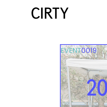
EVENT
0019