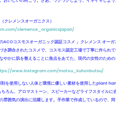
おいしいの向こう。さあ、ワクワクしよう、イキイキしよう。Let
（
クレメンスオーガニクス）
ram.com/clemence_organicsjapan/
のACOコスモスオーガニック認証コスメ 」クレメンス オー
づき調合されたコスメで、コスモス認定工場で丁寧に作られて
なやかに肌を整えることに焦点をあてた、現代の女性のための
ttps://www.instagram.com/matou_kuhonbutsu/
機溶剤を使用しない人体と環境に優しい素材を使用したplant han
もちろん、アロマストーン、スピーカーなどライフスタイルに合
の雰囲気の演出に活躍します。手作業で作成しているので、同