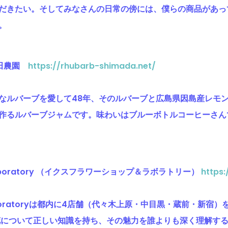
だきたい。そしてみなさんの日常の傍には、僕らの商品があっ
。
島田農園
https://rhubarb-shimada.net/
なルバーブを愛して48年、そのルバーブと広島県因島産レモ
作るルバーブジャムです。味わいはブルーボトルコーヒーさん
p & laboratory （イクスフラワーショップ＆ラボラトリー）
https:
p & laboratoryは都内に4店舗（代々木上原・中目黒・蔵前・
花について正しい知識を持ち、その魅力を誰よりも深く理解する