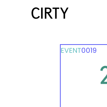
EVENT
0019