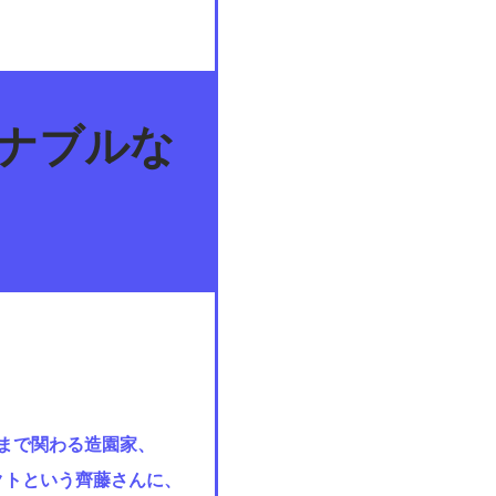
テナブルな
プまで関わる造園家、
ェクトという齊藤さんに、